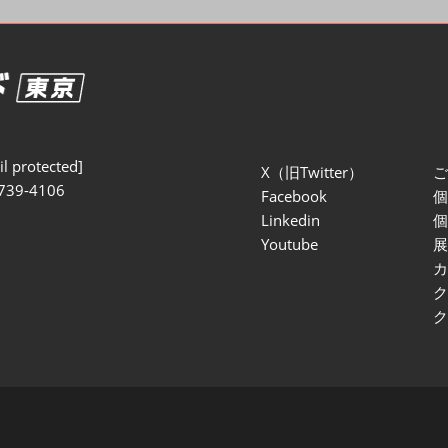
セミナー参加ポリ
l protected]
X（旧Twitter）
739-4106
Facebook
Linkedin
Youtube