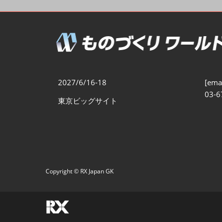
製造業DX展
展示会・
シー
ものづくりODM/EMS展
製造業サイバーセキュリテ
ィ展
スマートメンテナンス展
2027/6/16-18
[emai
ものづくりNEXT
03-6
東京ビッグサイト
製造業×フィジカルAI展
Copyright © RX Japan GK