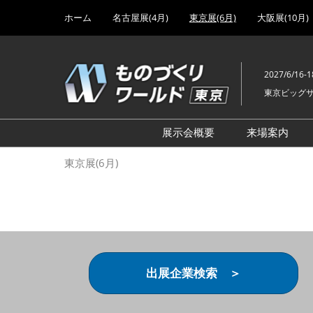
Press
ス
ホーム
名古屋展(4月)
東京展(6月)
大阪展(10月)
Escape
キ
to
ッ
close
プ
the
2027/6/16-1
し
menu.
東京ビッグ
て
進
む
展示会概要
来場案内
設計･製造ソリューション
前回 出
東京展(6月)
機械要素技術展
前回 出
ヘルスケア･医療機器 開発
前回 グ
展
チェーン
工場設備･備品展
前回 注
次世代3Dプリンタ展
ご来場方
出展企業検索 ＞
計測･検査･センサ展
アクセス