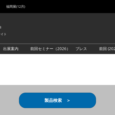
福岡展(12月)
8
サイト
出展案内
前回セミナー（2026）
プレス
前回 (2
展
展社・製品検索
出展検討資料を請求する
取材事前登録
会場
（無料）
展製品特集 一覧
来場者
ローバル･サプライ
特集
目の併催イベント
法について
製品検索 ＞