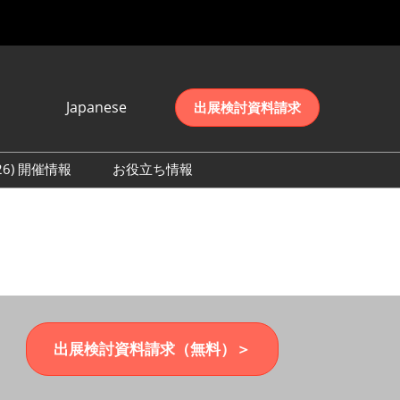
Japanese
出展検討資料請求
Japanese
English
026) 開催情報
お役立ち情報
简体中文
初日の様子 (2026)
한국어
数 (2026)
出展検討資料請求（無料）＞