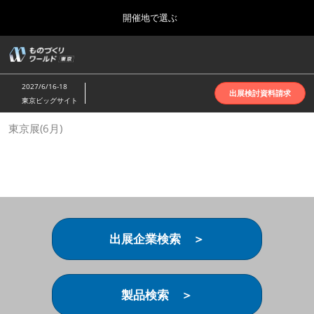
Press
ス
開催地で選ぶ
Escape
キ
to
ッ
close
ホーム
グ
プ
the
ロ
2026年10月07日
し
ー
menu.
インテックス大阪 | INTEX Osaka
2027/6/16-18
バ
出展検討資料請求
て
東京ビッグサイト
ル
進
ナ
名古屋展(4月)
東京展(6月)
ビ
む
2027年04月07日
ゲ
ポートメッセなごや | Port Messe Nagoya
ー
シ
ョ
東京展(6月)
ン
2027年06月16日
を
東京ビッグサイト | Tokyo Big Sight
折
り
出展企業検索 ＞
た
大阪展(10月)
た
2026年10月07日
む
インテックス大阪 | INTEX Osaka
製品検索 ＞