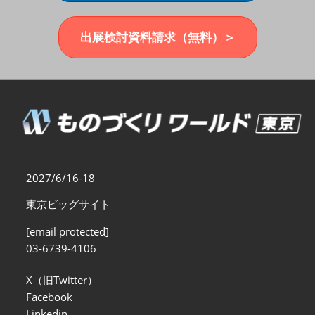
福岡展(12月)
2026年12月02日
マリンメッセ福岡｜MARIN MESSE Fukuoka
出展検討資料請求（無料）＞
2027/6/16-18
東京ビッグサイト
[email protected]
03-6739-4106
X（旧Twitter）
Facebook
Linkedin