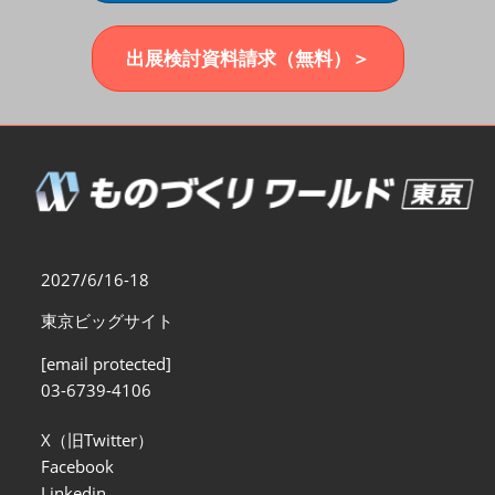
福岡展(12月)
2026年12月02日
マリンメッセ福岡｜MARIN MESSE Fukuoka
出展検討資料請求（無料）＞
2027/6/16-18
東京ビッグサイト
[email protected]
03-6739-4106
X（旧Twitter）
Facebook
Linkedin