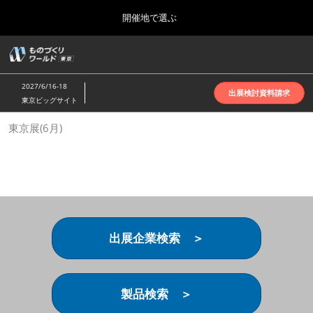
Press
ス
開催地で選ぶ
Escape
キ
to
ッ
close
ホーム
グ
プ
the
ロ
2026年10月07日
し
ー
menu.
インテックス大阪 | INTEX Osaka
2027/6/16-18
バ
出展検討資料請求
て
東京ビッグサイト
ル
進
ナ
名古屋展(4月)
東京展(6月)
ビ
む
2027年04月07日
ゲ
ポートメッセなごや | Port Messe Nagoya
ー
シ
ョ
東京展(6月)
ン
2027年06月16日
を
東京ビッグサイト | Tokyo Big Sight
折
り
出展企業検索 ＞
た
大阪展(10月)
た
2026年10月07日
む
インテックス大阪 | INTEX Osaka
製品検索 ＞