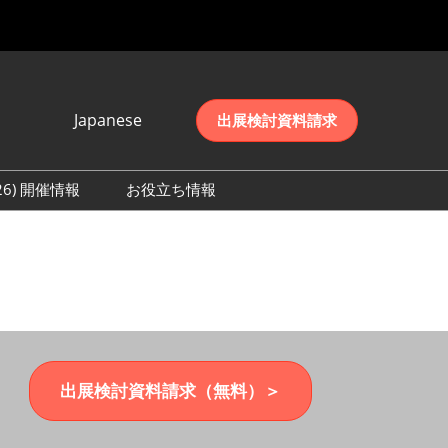
Japanese
出展検討資料請求
Japanese
English
026) 開催情報
お役立ち情報
简体中文
初日の様子 (2026)
한국어
数 (2026)
出展検討資料請求（無料）＞