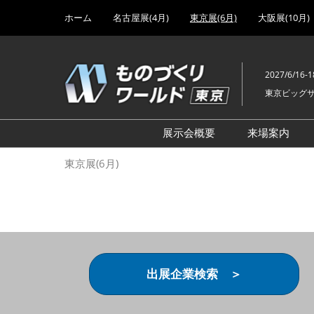
Press
ス
ホーム
名古屋展(4月)
東京展(6月)
大阪展(10月)
Escape
キ
to
ッ
close
プ
the
2027/6/16-1
し
menu.
東京ビッグ
て
進
む
展示会概要
来場案内
設計･製造ソリューション
前回 出
東京展(6月)
機械要素技術展
前回 出
ヘルスケア･医療機器 開発
前回 グ
展
チェーン
工場設備･備品展
前回 注
次世代3Dプリンタ展
ご来場方
出展企業検索 ＞
計測･検査･センサ展
アクセス