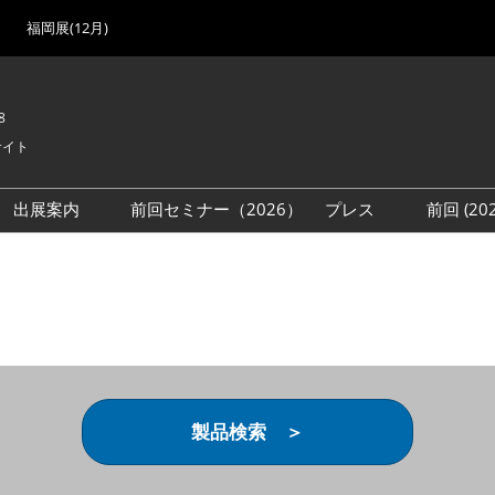
福岡展(12月)
8
サイト
出展案内
前回セミナー（2026）
プレス
前回 (2
展
展社・製品検索
出展検討資料を請求する
取材事前登録
会場
（無料）
展製品特集 一覧
来場者
ローバル･サプライ
特集
目の併催イベント
法について
製品検索 ＞