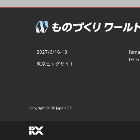
製造業DX展
展示会・
シー
ものづくりODM/EMS展
製造業サイバーセキュリテ
ィ展
スマートメンテナンス展
2027/6/16-18
[emai
ものづくりNEXT
03-6
東京ビッグサイト
製造業×フィジカルAI展
Copyright © RX Japan GK