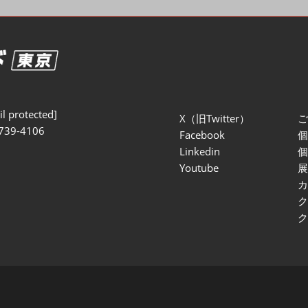
セミナー参加ポリ
l protected]
X（旧Twitter）
739-4106
Facebook
Linkedin
Youtube