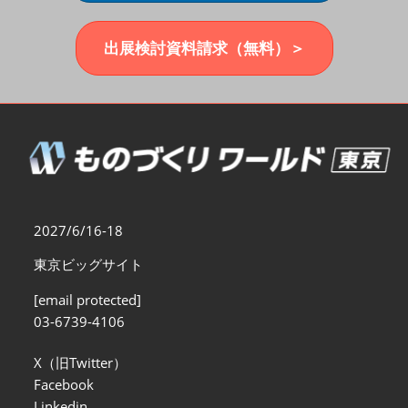
福岡展(12月)
2026年12月02日
マリンメッセ福岡｜MARIN MESSE Fukuoka
出展検討資料請求（無料）＞
2027/6/16-18
東京ビッグサイト
[email protected]
03-6739-4106
X（旧Twitter）
Facebook
Linkedin