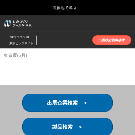
Press
ス
開催地で選ぶ
Escape
キ
to
ッ
close
ホーム
グ
プ
the
ロ
2026年10月07日
し
ー
menu.
インテックス大阪 | INTEX Osaka
2027/6/16-18
バ
出展検討資料請求
て
東京ビッグサイト
ル
進
ナ
名古屋展(4月)
東京展(6月)
ビ
む
2027年04月07日
ゲ
ポートメッセなごや | Port Messe Nagoya
ー
シ
ョ
東京展(6月)
ン
2027年06月16日
を
東京ビッグサイト | Tokyo Big Sight
折
り
出展企業検索 ＞
た
大阪展(10月)
た
2026年10月07日
む
インテックス大阪 | INTEX Osaka
製品検索 ＞