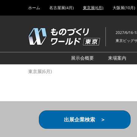
Press
ス
ホーム
名古屋展(4月)
東京展(6月)
大阪展(10月)
Escape
キ
to
ッ
close
プ
the
2027/6/16-1
し
menu.
東京ビッグ
て
進
む
展示会概要
来場案内
設計･製造ソリューション
前回 出
東京展(6月)
機械要素技術展
前回 出
ヘルスケア･医療機器 開発
前回 グ
展
チェーン
工場設備･備品展
前回 注
次世代3Dプリンタ展
ご来場方
出展企業検索 ＞
計測･検査･センサ展
アクセス