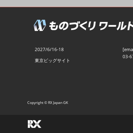
製造業DX展
展示会・
シー
ものづくりODM/EMS展
製造業サイバーセキュリテ
ィ展
スマートメンテナンス展
2027/6/16-18
[emai
ものづくりNEXT
03-6
東京ビッグサイト
製造業×フィジカルAI展
Copyright © RX Japan GK