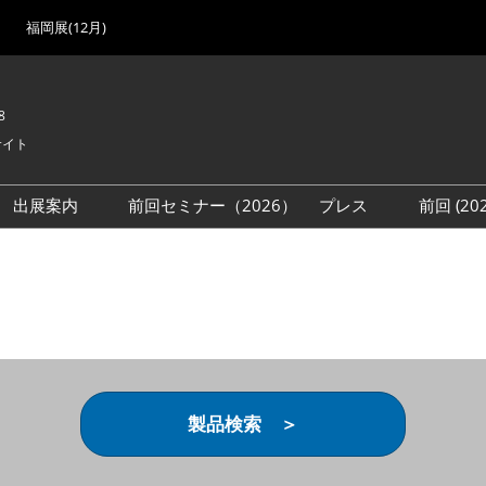
福岡展(12月)
8
サイト
出展案内
前回セミナー（2026）
プレス
前回 (2
展
展社・製品検索
出展検討資料を請求する
取材事前登録
会場
（無料）
展製品特集 一覧
来場者
ローバル･サプライ
特集
目の併催イベント
法について
製品検索 ＞