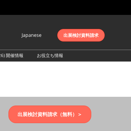
Japanese
出展検討資料請求
Japanese
English
026) 開催情報
お役立ち情報
简体中文
初日の様子 (2026)
한국어
数 (2026)
出展検討資料請求（無料）＞