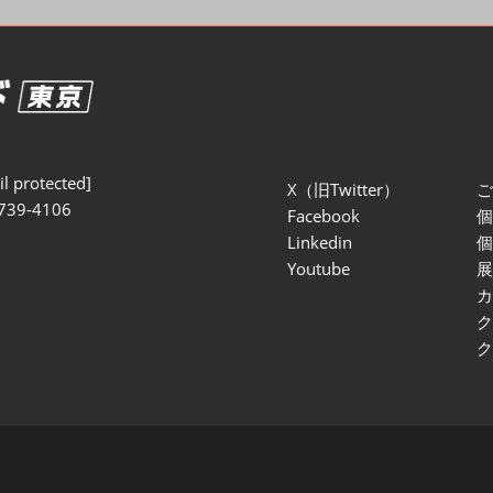
セミナー参加ポリ
l protected]
X（旧Twitter）
739-4106
Facebook
Linkedin
Youtube