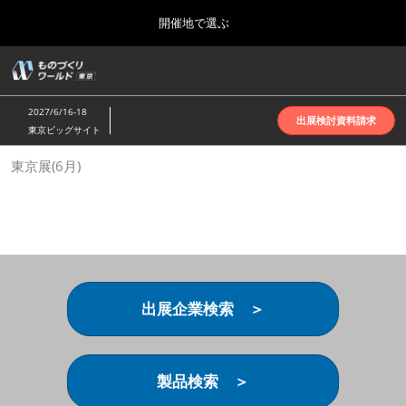
Press
ス
開催地で選ぶ
Escape
キ
to
ッ
close
ホーム
グ
プ
the
ロ
2026年10月07日
し
ー
menu.
インテックス大阪 | INTEX Osaka
2027/6/16-18
バ
出展検討資料請求
て
東京ビッグサイト
ル
進
ナ
名古屋展(4月)
東京展(6月)
ビ
む
2027年04月07日
ゲ
ポートメッセなごや | Port Messe Nagoya
ー
シ
ョ
東京展(6月)
ン
2027年06月16日
を
東京ビッグサイト | Tokyo Big Sight
折
り
出展企業検索 ＞
た
大阪展(10月)
た
2026年10月07日
む
インテックス大阪 | INTEX Osaka
製品検索 ＞