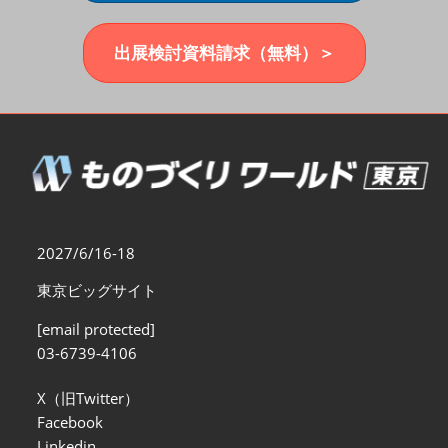
福岡展(12月)
2026年12月02日
マリンメッセ福岡｜MARIN MESSE Fukuoka
出展検討資料請求（無料）＞
2027/6/16-18
東京ビッグサイト
[email protected]
03-6739-4106
X（旧Twitter）
Facebook
Linkedin