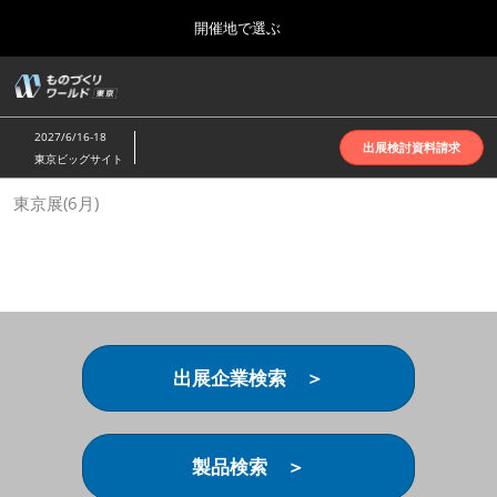
Press
ス
開催地で選ぶ
Escape
キ
to
ッ
close
ホーム
グ
プ
the
ロ
2026年10月07日
し
ー
menu.
インテックス大阪 | INTEX Osaka
2027/6/16-18
バ
出展検討資料請求
て
東京ビッグサイト
ル
進
ナ
名古屋展(4月)
東京展(6月)
ビ
む
2027年04月07日
ゲ
ポートメッセなごや | Port Messe Nagoya
ー
シ
ョ
東京展(6月)
ン
2027年06月16日
を
東京ビッグサイト | Tokyo Big Sight
折
り
出展企業検索 ＞
た
大阪展(10月)
た
2026年10月07日
む
インテックス大阪 | INTEX Osaka
製品検索 ＞