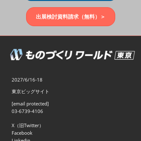
福岡展(12月)
2026年12月02日
マリンメッセ福岡｜MARIN MESSE Fukuoka
出展検討資料請求（無料）＞
2027/6/16-18
東京ビッグサイト
[email protected]
03-6739-4106
X（旧Twitter）
Facebook
Linkedin