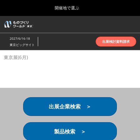
Press
ス
開催地で選ぶ
Escape
キ
to
ッ
close
ホーム
グ
プ
the
ロ
2026年10月07日
し
ー
menu.
インテックス大阪 | INTEX Osaka
2027/6/16-18
バ
出展検討資料請求
て
東京ビッグサイト
ル
進
ナ
名古屋展(4月)
東京展(6月)
ビ
む
2027年04月07日
ゲ
ポートメッセなごや | Port Messe Nagoya
ー
シ
ョ
東京展(6月)
ン
2027年06月16日
を
東京ビッグサイト | Tokyo Big Sight
折
り
出展企業検索 ＞
た
大阪展(10月)
た
2026年10月07日
む
インテックス大阪 | INTEX Osaka
製品検索 ＞