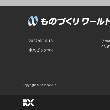
製造業DX展
展示会・
シー
ものづくりODM/EMS展
製造業サイバーセキュリテ
ィ展
スマートメンテナンス展
2027/6/16-18
[emai
ものづくりNEXT
03-6
東京ビッグサイト
製造業×フィジカルAI展
Copyright © RX Japan GK