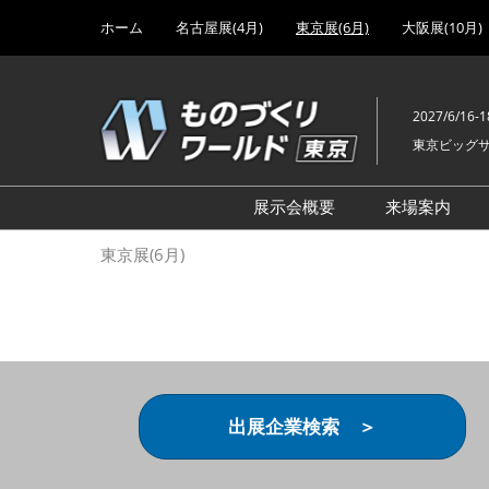
Press
ス
ホーム
名古屋展(4月)
東京展(6月)
大阪展(10月)
Escape
キ
to
ッ
close
プ
the
2027/6/16-1
し
menu.
東京ビッグ
て
進
む
展示会概要
来場案内
設計･製造ソリューション
前回 出
東京展(6月)
機械要素技術展
前回 出
ヘルスケア･医療機器 開発
前回 グ
展
チェーン
工場設備･備品展
前回 注
次世代3Dプリンタ展
ご来場方
出展企業検索 ＞
計測･検査･センサ展
アクセス