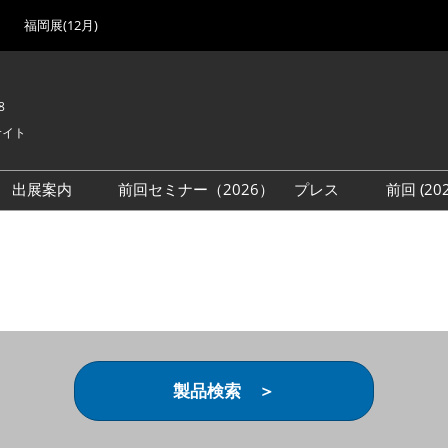
福岡展(12月)
8
サイト
出展案内
前回セミナー（2026）
プレス
前回 (2
展
展社・製品検索
出展検討資料を請求する
取材事前登録
会場
（無料）
展製品特集 一覧
来場者
ローバル･サプライ
特集
目の併催イベント
法について
製品検索 ＞