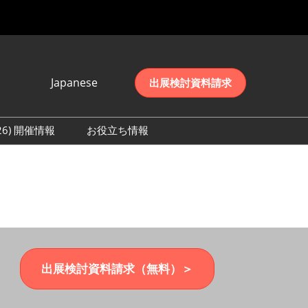
Japanese
出展検討資料請求
Japanese
English
026) 開催情報
お役立ち情報
简体中文
初日の様子 (2026)
한국어
数 (2026)
出展検討資料請求（無料）＞