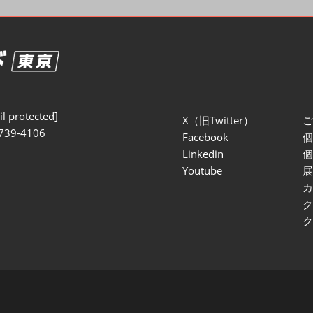
セミナー参加ポリ
l protected]
X（旧Twitter）
739-4106
Facebook
Linkedin
Youtube