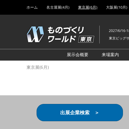
Press
ス
ホーム
名古屋展(4月)
東京展(6月)
大阪展(10月)
Escape
キ
to
ッ
close
プ
the
2027/6/16-1
し
menu.
東京ビッグ
て
進
む
展示会概要
来場案内
設計･製造ソリューション
前回 出
東京展(6月)
機械要素技術展
前回 出
ヘルスケア･医療機器 開発
前回 グ
展
チェーン
工場設備･備品展
前回 注
次世代3Dプリンタ展
ご来場方
出展企業検索 ＞
計測･検査･センサ展
アクセス