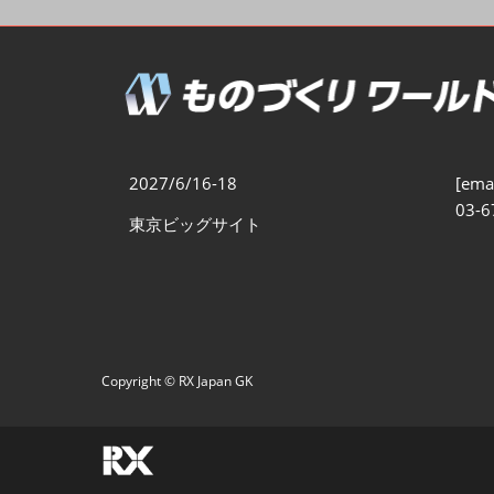
製造業DX展
展示会・
シー
ものづくりODM/EMS展
製造業サイバーセキュリテ
ィ展
スマートメンテナンス展
2027/6/16-18
[emai
ものづくりNEXT
03-6
東京ビッグサイト
製造業×フィジカルAI展
Copyright © RX Japan GK