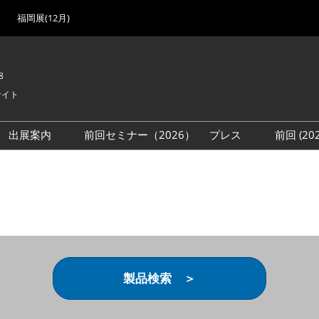
福岡展(12月)
8
サイト
出展案内
前回セミナー（2026）
プレス
前回 (2
展
展社・製品検索
出展検討資料を請求する
取材事前登録
会場
（無料）
展製品特集 一覧
来場者
ローバル･サプライ
特集
目の併催イベント
法について
製品検索 ＞