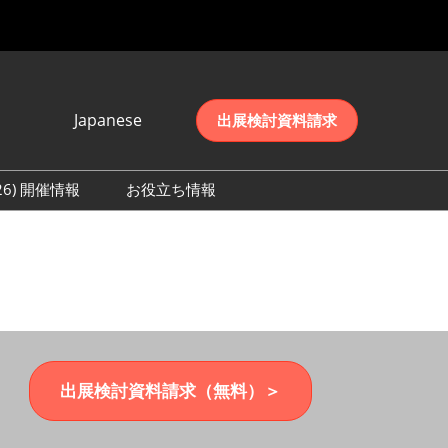
Japanese
出展検討資料請求
Japanese
English
026) 開催情報
お役立ち情報
简体中文
初日の様子 (2026)
한국어
数 (2026)
出展検討資料請求（無料）＞