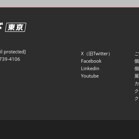
セミナー参加ポリ
l protected]
X（旧Twitter）
739-4106
Facebook
Linkedin
Youtube