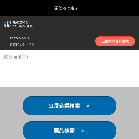
Press
ス
開催地で選ぶ
Escape
キ
to
ッ
close
ホーム
グ
プ
the
ロ
2026年10月07日
し
ー
menu.
インテックス大阪 | INTEX Osaka
2027/6/16-18
バ
出展検討資料請求
て
東京ビッグサイト
ル
進
ナ
名古屋展(4月)
東京展(6月)
ビ
む
2027年04月07日
ゲ
ポートメッセなごや | Port Messe Nagoya
ー
シ
ョ
東京展(6月)
ン
2027年06月16日
を
東京ビッグサイト | Tokyo Big Sight
折
り
出展企業検索 ＞
た
大阪展(10月)
た
2026年10月07日
む
インテックス大阪 | INTEX Osaka
製品検索 ＞