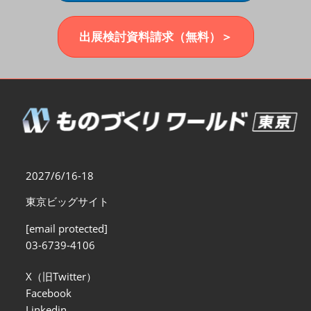
福岡展(12月)
2026年12月02日
マリンメッセ福岡｜MARIN MESSE Fukuoka
出展検討資料請求（無料）＞
2027/6/16-18
東京ビッグサイト
[email protected]
03-6739-4106
X（旧Twitter）
Facebook
Linkedin