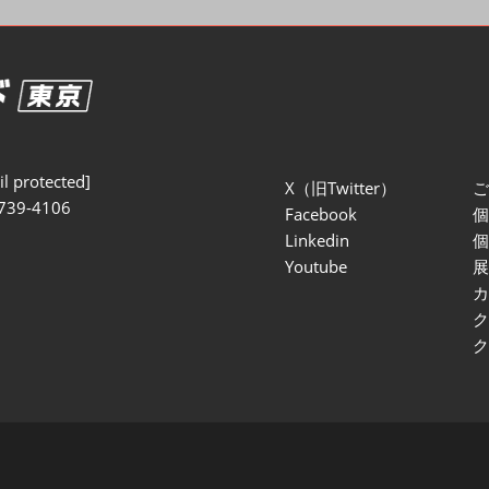
セミナー参加ポリ
l protected]
X（旧Twitter）
739-4106
Facebook
Linkedin
Youtube