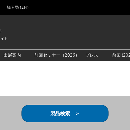
福岡展(12月)
8
サイト
出展案内
前回セミナー（2026）
プレス
前回 (2
展
展社・製品検索
出展検討資料を請求する
取材事前登録
会場
（無料）
展製品特集 一覧
来場者
ローバル･サプライ
特集
目の併催イベント
法について
製品検索 ＞