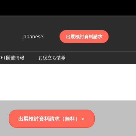
Japanese
出展検討資料請求
Japanese
English
026) 開催情報
お役立ち情報
简体中文
初日の様子 (2026)
한국어
数 (2026)
出展検討資料請求（無料）＞