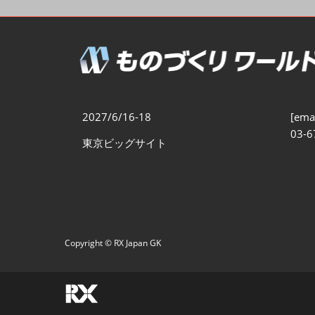
製造業DX展
展示会・
シー
ものづくりODM/EMS展
製造業サイバーセキュリテ
ィ展
スマートメンテナンス展
2027/6/16-18
[emai
ものづくりNEXT
03-6
東京ビッグサイト
製造業×フィジカルAI展
Copyright © RX Japan GK