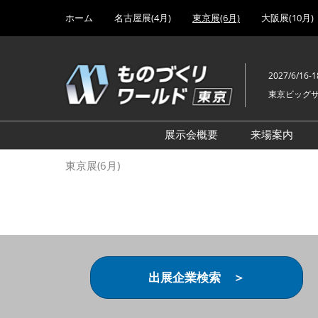
Press
ス
ホーム
名古屋展(4月)
東京展(6月)
大阪展(10月)
Escape
キ
to
ッ
close
プ
the
2027/6/16-1
し
menu.
東京ビッグ
て
進
む
展示会概要
来場案内
設計･製造ソリューション
前回 出
東京展(6月)
機械要素技術展
前回 出
ヘルスケア･医療機器 開発
前回 グ
展
チェーン
工場設備･備品展
前回 注
次世代3Dプリンタ展
ご来場方
出展企業検索 ＞
計測･検査･センサ展
アクセス