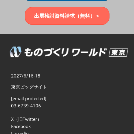
福岡展(12月)
2026年12月02日
マリンメッセ福岡｜MARIN MESSE Fukuoka
出展検討資料請求（無料）＞
2027/6/16-18
東京ビッグサイト
[email protected]
03-6739-4106
X（旧Twitter）
Facebook
Linkedin