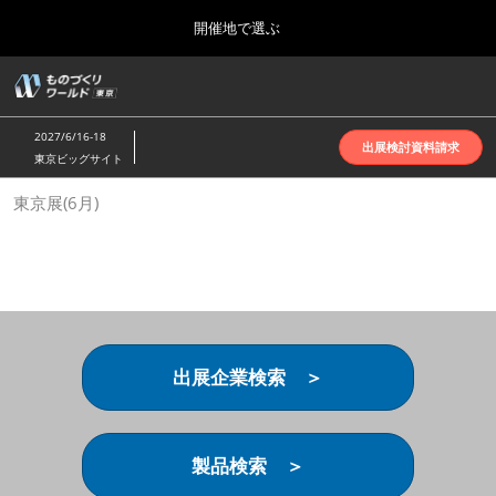
Press
ス
開催地で選ぶ
Escape
キ
to
ッ
close
ホーム
グ
プ
the
ロ
2026年10月07日
し
ー
menu.
インテックス大阪 | INTEX Osaka
2027/6/16-18
バ
出展検討資料請求
て
東京ビッグサイト
ル
進
ナ
名古屋展(4月)
東京展(6月)
ビ
む
2027年04月07日
ゲ
ポートメッセなごや | Port Messe Nagoya
ー
シ
ョ
東京展(6月)
ン
2027年06月16日
を
東京ビッグサイト | Tokyo Big Sight
折
り
出展企業検索 ＞
た
大阪展(10月)
た
2026年10月07日
む
インテックス大阪 | INTEX Osaka
製品検索 ＞