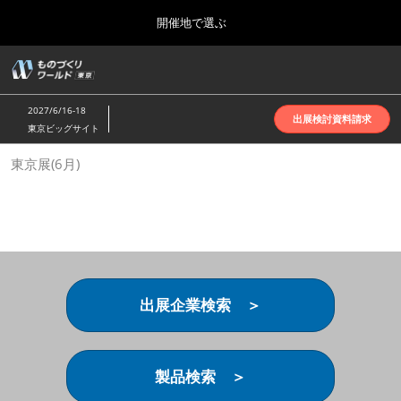
Press
ス
開催地で選ぶ
Escape
キ
to
ッ
close
ホーム
グ
プ
the
ロ
2026年10月07日
し
ー
menu.
インテックス大阪 | INTEX Osaka
2027/6/16-18
バ
出展検討資料請求
て
東京ビッグサイト
ル
進
ナ
名古屋展(4月)
東京展(6月)
ビ
む
2027年04月07日
ゲ
ポートメッセなごや | Port Messe Nagoya
ー
シ
ョ
東京展(6月)
ン
2027年06月16日
を
東京ビッグサイト | Tokyo Big Sight
折
り
出展企業検索 ＞
た
大阪展(10月)
た
2026年10月07日
む
インテックス大阪 | INTEX Osaka
製品検索 ＞