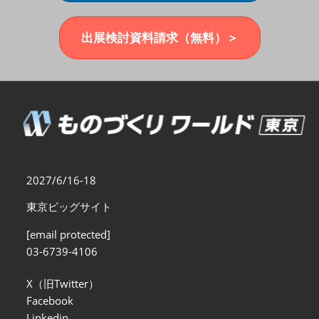
福岡展(12月)
2026年12月02日
マリンメッセ福岡｜MARIN MESSE Fukuoka
出展検討資料請求（無料）＞
2027/6/16-18
東京ビッグサイト
[email protected]
03-6739-4106
X（旧Twitter）
Facebook
Linkedin