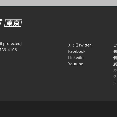
セミナー参加ポリ
l protected]
X（旧Twitter）
739-4106
Facebook
Linkedin
Youtube