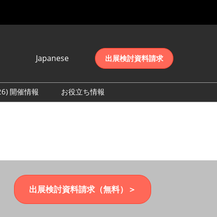
Japanese
出展検討資料請求
Japanese
English
026) 開催情報
お役立ち情報
简体中文
初日の様子 (2026)
한국어
数 (2026)
出展検討資料請求（無料）＞