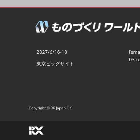
製造業DX展
展示会・
シー
ものづくりODM/EMS展
製造業サイバーセキュリテ
ィ展
スマートメンテナンス展
2027/6/16-18
[emai
ものづくりNEXT
03-6
東京ビッグサイト
製造業×フィジカルAI展
Copyright © RX Japan GK