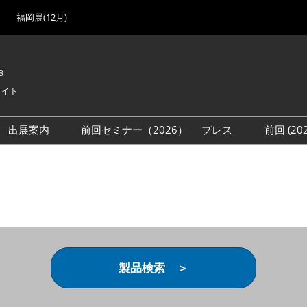
福岡展(12月)
8
サイト
出展案内
前回セミナー（2026）
プレス
前回 (2
展
展社・製品検索
出展検討資料を請求する
取材事前登録
会場
（無料）
展製品特集 一覧
来場者
ローバル･サプライ
特集
目の併催イベント
法について
製品検索 ＞