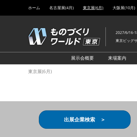
Press
ス
ホーム
名古屋展(4月)
東京展(6月)
大阪展(10月)
Escape
キ
to
ッ
close
プ
the
2027/6/16-1
し
menu.
東京ビッグ
て
進
む
展示会概要
来場案内
設計･製造ソリューション
前回 出
東京展(6月)
機械要素技術展
前回 出
ヘルスケア･医療機器 開発
前回 グ
展
チェーン
工場設備･備品展
前回 注
次世代3Dプリンタ展
ご来場方
出展企業検索 ＞
計測･検査･センサ展
アクセス