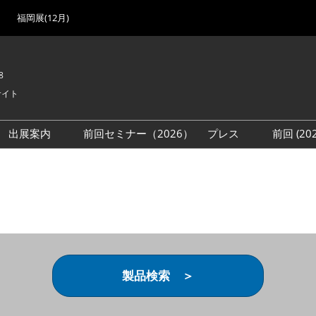
福岡展(12月)
8
サイト
出展案内
前回セミナー（2026）
プレス
前回 (2
展
展社・製品検索
出展検討資料を請求する
取材事前登録
会場
（無料）
展製品特集 一覧
来場者
ローバル･サプライ
特集
目の併催イベント
法について
製品検索 ＞