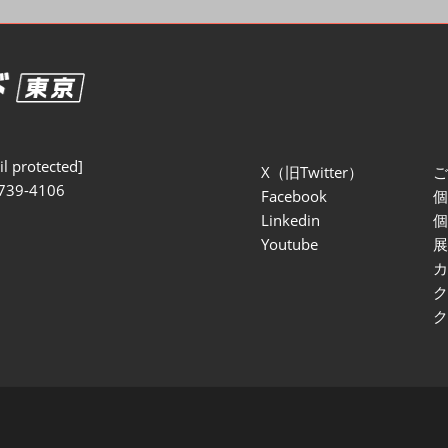
セミナー参加ポリ
l protected]
X（旧Twitter）
739-4106
Facebook
Linkedin
Youtube