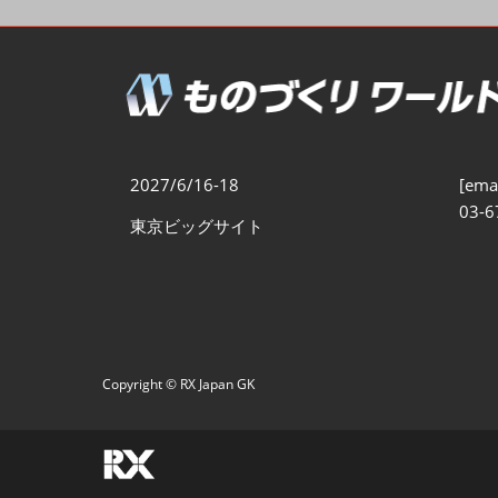
製造業DX展
展示会・
シー
ものづくりODM/EMS展
製造業サイバーセキュリテ
ィ展
スマートメンテナンス展
2027/6/16-18
[emai
ものづくりNEXT
03-6
東京ビッグサイト
製造業×フィジカルAI展
Copyright © RX Japan GK