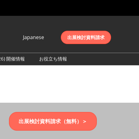
Japanese
出展検討資料請求
Japanese
English
026) 開催情報
お役立ち情報
简体中文
初日の様子 (2026)
한국어
数 (2026)
出展検討資料請求（無料）＞