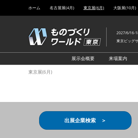
Press
ス
ホーム
名古屋展(4月)
東京展(6月)
大阪展(10月)
Escape
キ
to
ッ
close
プ
the
2027/6/16-1
し
menu.
東京ビッグ
て
進
む
展示会概要
来場案内
設計･製造ソリューション
前回 出
東京展(6月)
機械要素技術展
前回 出
ヘルスケア･医療機器 開発
前回 グ
展
チェーン
工場設備･備品展
前回 注
次世代3Dプリンタ展
ご来場方
出展企業検索 ＞
計測･検査･センサ展
アクセス