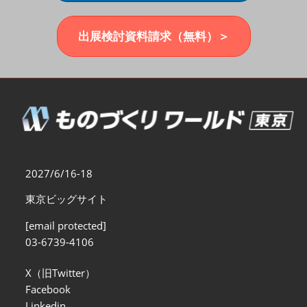
福岡展(12月)
2026年12月02日
マリンメッセ福岡｜MARIN MESSE Fukuoka
出展検討資料請求（無料）＞
2027/6/16-18
東京ビッグサイト
[email protected]
03-6739-4106
X（旧Twitter）
Facebook
Linkedin