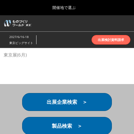
Press
ス
開催地で選ぶ
Escape
キ
to
ッ
close
ホーム
グ
プ
the
ロ
2026年10月07日
し
ー
menu.
インテックス大阪 | INTEX Osaka
2027/6/16-18
バ
出展検討資料請求
て
東京ビッグサイト
ル
進
ナ
名古屋展(4月)
東京展(6月)
ビ
む
2027年04月07日
ゲ
ポートメッセなごや | Port Messe Nagoya
ー
シ
ョ
東京展(6月)
ン
2027年06月16日
を
東京ビッグサイト | Tokyo Big Sight
折
り
出展企業検索 ＞
た
大阪展(10月)
た
2026年10月07日
む
インテックス大阪 | INTEX Osaka
製品検索 ＞