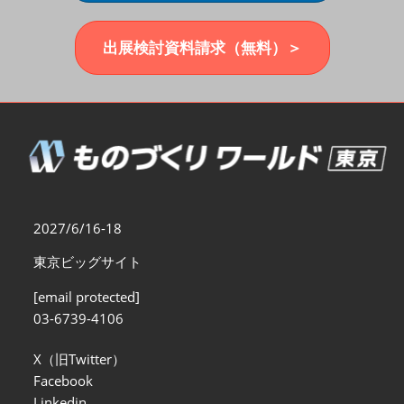
福岡展(12月)
2026年12月02日
マリンメッセ福岡｜MARIN MESSE Fukuoka
出展検討資料請求（無料）＞
2027/6/16-18
東京ビッグサイト
[email protected]
03-6739-4106
X（旧Twitter）
Facebook
Linkedin