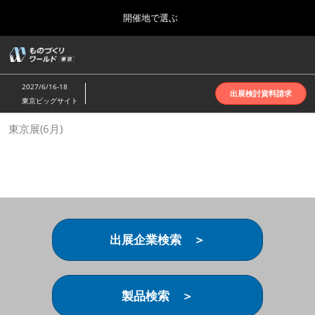
Press
ス
開催地で選ぶ
Escape
キ
to
ッ
close
ホーム
グ
プ
the
ロ
2026年10月07日
し
ー
menu.
インテックス大阪 | INTEX Osaka
2027/6/16-18
バ
出展検討資料請求
て
東京ビッグサイト
ル
進
ナ
名古屋展(4月)
東京展(6月)
ビ
む
2027年04月07日
ゲ
ポートメッセなごや | Port Messe Nagoya
ー
シ
ョ
東京展(6月)
ン
2027年06月16日
を
東京ビッグサイト | Tokyo Big Sight
折
り
出展企業検索 ＞
た
大阪展(10月)
た
2026年10月07日
む
インテックス大阪 | INTEX Osaka
製品検索 ＞