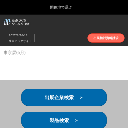
Press
ス
開催地で選ぶ
Escape
キ
to
ッ
close
ホーム
グ
プ
the
ロ
2026年10月07日
し
ー
menu.
インテックス大阪 | INTEX Osaka
2027/6/16-18
バ
出展検討資料請求
て
東京ビッグサイト
ル
進
ナ
名古屋展(4月)
東京展(6月)
ビ
む
2027年04月07日
ゲ
ポートメッセなごや | Port Messe Nagoya
ー
シ
ョ
東京展(6月)
ン
2027年06月16日
を
東京ビッグサイト | Tokyo Big Sight
折
り
出展企業検索 ＞
た
大阪展(10月)
た
2026年10月07日
む
インテックス大阪 | INTEX Osaka
製品検索 ＞