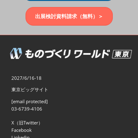
福岡展(12月)
2026年12月02日
マリンメッセ福岡｜MARIN MESSE Fukuoka
出展検討資料請求（無料）＞
2027/6/16-18
東京ビッグサイト
[email protected]
03-6739-4106
X（旧Twitter）
Facebook
Linkedin