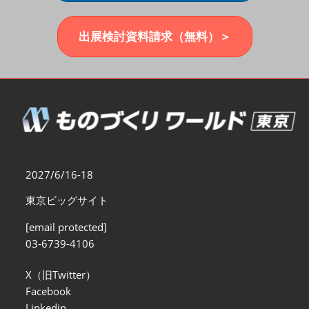
福岡展(12月)
2026年12月02日
マリンメッセ福岡｜MARIN MESSE Fukuoka
出展検討資料請求（無料）＞
2027/6/16-18
東京ビッグサイト
[email protected]
03-6739-4106
X（旧Twitter）
Facebook
Linkedin