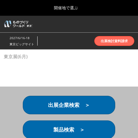
Press
ス
開催地で選ぶ
Escape
キ
to
ッ
close
ホーム
グ
プ
the
ロ
2026年10月07日
し
ー
menu.
インテックス大阪 | INTEX Osaka
2027/6/16-18
バ
出展検討資料請求
て
東京ビッグサイト
ル
進
ナ
名古屋展(4月)
東京展(6月)
ビ
む
2027年04月07日
ゲ
ポートメッセなごや | Port Messe Nagoya
ー
シ
ョ
東京展(6月)
ン
2027年06月16日
を
東京ビッグサイト | Tokyo Big Sight
折
り
出展企業検索 ＞
た
大阪展(10月)
た
2026年10月07日
む
インテックス大阪 | INTEX Osaka
製品検索 ＞