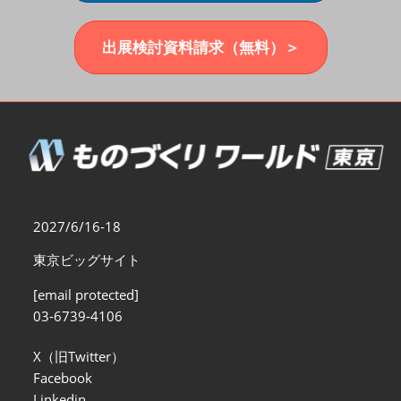
福岡展(12月)
2026年12月02日
マリンメッセ福岡｜MARIN MESSE Fukuoka
出展検討資料請求（無料）＞
2027/6/16-18
東京ビッグサイト
[email protected]
03-6739-4106
X（旧Twitter）
Facebook
Linkedin