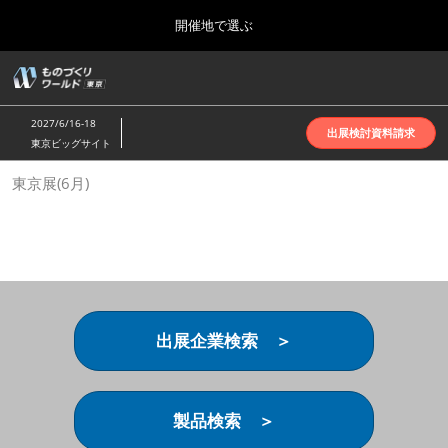
Press
ス
開催地で選ぶ
Escape
キ
to
ッ
close
ホーム
グ
プ
the
ロ
2026年10月07日
し
ー
menu.
インテックス大阪 | INTEX Osaka
2027/6/16-18
バ
出展検討資料請求
て
東京ビッグサイト
ル
進
ナ
名古屋展(4月)
東京展(6月)
ビ
む
2027年04月07日
ゲ
ポートメッセなごや | Port Messe Nagoya
ー
シ
ョ
東京展(6月)
ン
2027年06月16日
を
東京ビッグサイト | Tokyo Big Sight
折
り
出展企業検索 ＞
た
大阪展(10月)
た
2026年10月07日
む
インテックス大阪 | INTEX Osaka
製品検索 ＞