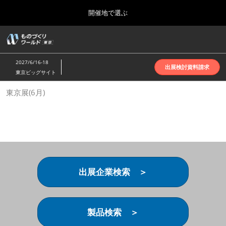
Press
ス
開催地で選ぶ
Escape
キ
to
ッ
close
ホーム
グ
プ
the
ロ
2026年10月07日
し
ー
menu.
インテックス大阪 | INTEX Osaka
2027/6/16-18
バ
出展検討資料請求
て
東京ビッグサイト
ル
進
ナ
名古屋展(4月)
東京展(6月)
ビ
む
2027年04月07日
ゲ
ポートメッセなごや | Port Messe Nagoya
ー
シ
ョ
東京展(6月)
ン
2027年06月16日
を
東京ビッグサイト | Tokyo Big Sight
折
り
出展企業検索 ＞
た
大阪展(10月)
た
2026年10月07日
む
インテックス大阪 | INTEX Osaka
製品検索 ＞