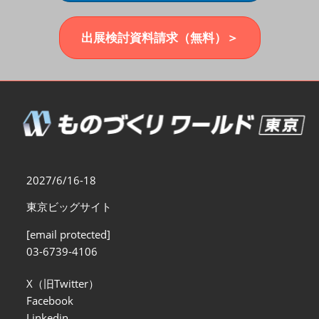
福岡展(12月)
2026年12月02日
マリンメッセ福岡｜MARIN MESSE Fukuoka
出展検討資料請求（無料）＞
2027/6/16-18
東京ビッグサイト
[email protected]
03-6739-4106
X（旧Twitter）
Facebook
Linkedin