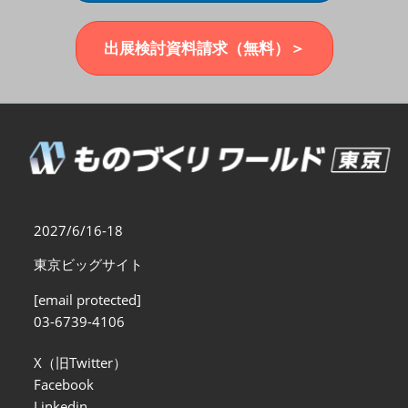
福岡展(12月)
2026年12月02日
マリンメッセ福岡｜MARIN MESSE Fukuoka
出展検討資料請求（無料）＞
2027/6/16-18
東京ビッグサイト
[email protected]
03-6739-4106
X（旧Twitter）
Facebook
Linkedin