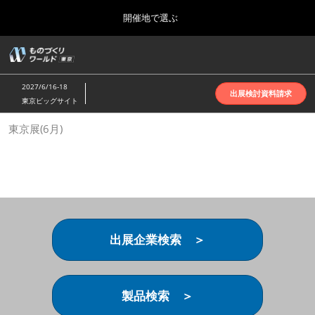
Press
ス
開催地で選ぶ
Escape
キ
to
ッ
close
ホーム
グ
プ
the
ロ
2026年10月07日
し
ー
menu.
インテックス大阪 | INTEX Osaka
2027/6/16-18
バ
出展検討資料請求
て
東京ビッグサイト
ル
進
ナ
名古屋展(4月)
東京展(6月)
ビ
む
2027年04月07日
ゲ
ポートメッセなごや | Port Messe Nagoya
ー
シ
ョ
東京展(6月)
ン
2027年06月16日
を
東京ビッグサイト | Tokyo Big Sight
折
り
出展企業検索 ＞
た
大阪展(10月)
た
2026年10月07日
む
インテックス大阪 | INTEX Osaka
製品検索 ＞