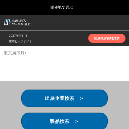
Press
ス
開催地で選ぶ
Escape
キ
to
ッ
close
ホーム
グ
プ
the
ロ
2026年10月07日
し
ー
menu.
インテックス大阪 | INTEX Osaka
2027/6/16-18
バ
出展検討資料請求
て
東京ビッグサイト
ル
進
ナ
名古屋展(4月)
東京展(6月)
ビ
む
2027年04月07日
ゲ
ポートメッセなごや | Port Messe Nagoya
ー
シ
ョ
東京展(6月)
ン
2027年06月16日
を
東京ビッグサイト | Tokyo Big Sight
折
り
出展企業検索 ＞
た
大阪展(10月)
た
2026年10月07日
む
インテックス大阪 | INTEX Osaka
製品検索 ＞