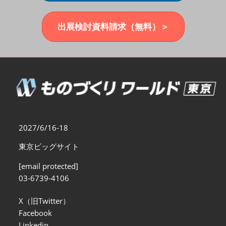
福岡展(12月)
2026年12月02日
マリンメッセ福岡｜MARIN MESSE Fukuoka
出展検討資料請求（無料）＞
2027/6/16-18
東京ビッグサイト
[email protected]
03-6739-4106
X（旧Twitter）
Facebook
Linkedin