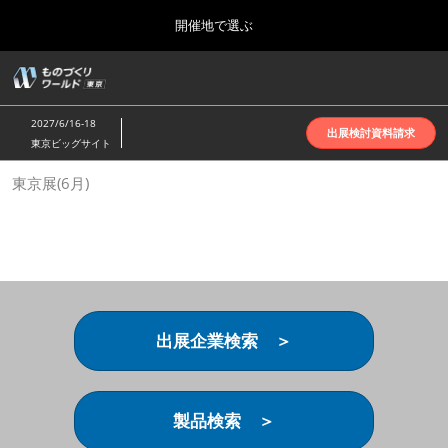
Press
ス
開催地で選ぶ
Escape
キ
to
ッ
close
ホーム
グ
プ
the
ロ
2026年10月07日
し
ー
menu.
インテックス大阪 | INTEX Osaka
2027/6/16-18
バ
出展検討資料請求
て
東京ビッグサイト
ル
進
ナ
名古屋展(4月)
東京展(6月)
ビ
む
2027年04月07日
ゲ
ポートメッセなごや | Port Messe Nagoya
ー
シ
ョ
東京展(6月)
ン
2027年06月16日
を
東京ビッグサイト | Tokyo Big Sight
折
り
出展企業検索 ＞
た
大阪展(10月)
た
2026年10月07日
む
インテックス大阪 | INTEX Osaka
製品検索 ＞