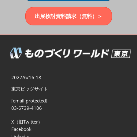
福岡展(12月)
2026年12月02日
マリンメッセ福岡｜MARIN MESSE Fukuoka
出展検討資料請求（無料）＞
2027/6/16-18
東京ビッグサイト
[email protected]
03-6739-4106
X（旧Twitter）
Facebook
Linkedin