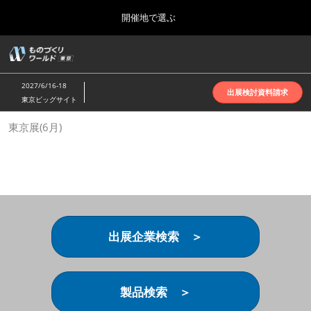
Press
ス
開催地で選ぶ
Escape
キ
to
ッ
close
ホーム
グ
プ
the
ロ
2026年10月07日
し
ー
menu.
インテックス大阪 | INTEX Osaka
2027/6/16-18
バ
出展検討資料請求
て
東京ビッグサイト
ル
進
ナ
名古屋展(4月)
東京展(6月)
ビ
む
2027年04月07日
ゲ
ポートメッセなごや | Port Messe Nagoya
ー
シ
ョ
東京展(6月)
ン
2027年06月16日
を
東京ビッグサイト | Tokyo Big Sight
折
り
出展企業検索 ＞
た
大阪展(10月)
た
2026年10月07日
む
インテックス大阪 | INTEX Osaka
製品検索 ＞