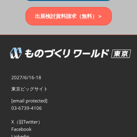
福岡展(12月)
2026年12月02日
マリンメッセ福岡｜MARIN MESSE Fukuoka
出展検討資料請求（無料）＞
2027/6/16-18
東京ビッグサイト
[email protected]
03-6739-4106
X（旧Twitter）
Facebook
Linkedin