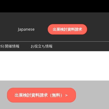
Japanese
出展検討資料請求
Japanese
English
026) 開催情報
お役立ち情報
简体中文
初日の様子 (2026)
한국어
数 (2026)
出展検討資料請求（無料）＞