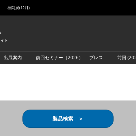
福岡展(12月)
8
サイト
出展案内
前回セミナー（2026）
プレス
前回 (2
展
展社・製品検索
出展検討資料を請求する
取材事前登録
会場
（無料）
展製品特集 一覧
来場者
ローバル･サプライ
特集
目の併催イベント
法について
製品検索 ＞