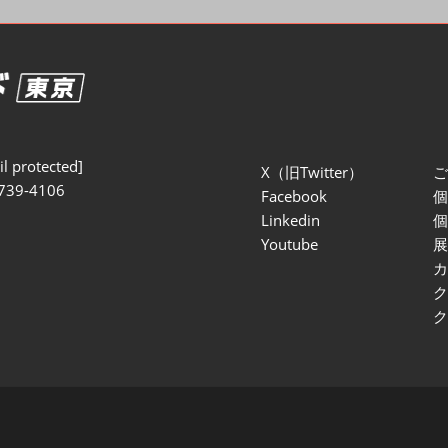
セミナー参加ポリ
l protected]
X（旧Twitter）
739-4106
Facebook
Linkedin
Youtube