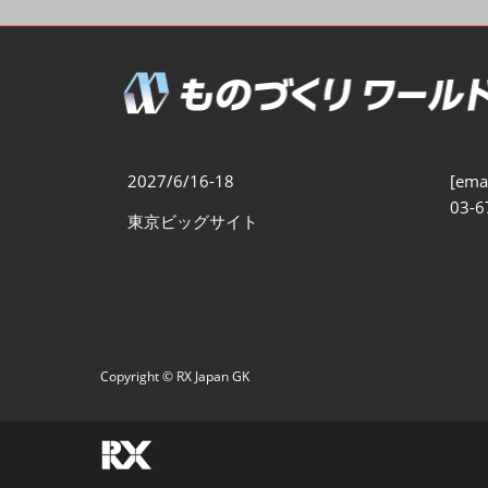
製造業DX展
展示会・
シー
ものづくりODM/EMS展
製造業サイバーセキュリテ
ィ展
スマートメンテナンス展
2027/6/16-18
[emai
ものづくりNEXT
03-6
東京ビッグサイト
製造業×フィジカルAI展
Copyright © RX Japan GK