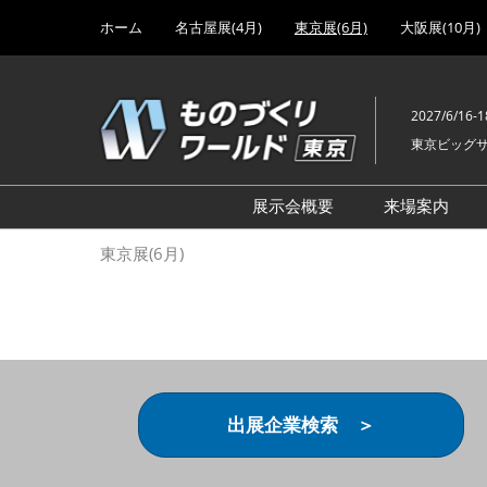
Press
ス
ホーム
名古屋展(4月)
東京展(6月)
大阪展(10月)
Escape
キ
to
ッ
close
プ
the
2027/6/16-1
し
menu.
東京ビッグ
て
進
む
展示会概要
来場案内
設計･製造ソリューション
前回 出
東京展(6月)
機械要素技術展
前回 出
ヘルスケア･医療機器 開発
前回 グ
展
チェーン
工場設備･備品展
前回 注
次世代3Dプリンタ展
ご来場方
出展企業検索 ＞
計測･検査･センサ展
アクセス