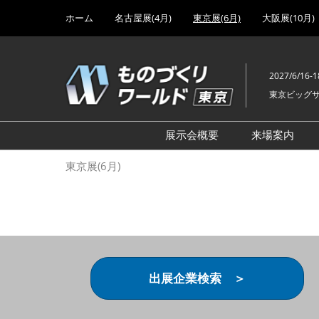
Press
ス
ホーム
名古屋展(4月)
東京展(6月)
大阪展(10月)
Escape
キ
to
ッ
close
プ
the
2027/6/16-1
し
menu.
東京ビッグ
て
進
む
展示会概要
来場案内
設計･製造ソリューション
前回 出
東京展(6月)
機械要素技術展
前回 出
ヘルスケア･医療機器 開発
前回 グ
展
チェーン
工場設備･備品展
前回 注
次世代3Dプリンタ展
ご来場方
出展企業検索 ＞
計測･検査･センサ展
アクセス