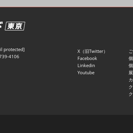
セミナー参加ポリ
l protected]
X（旧Twitter）
739-4106
Facebook
Linkedin
Youtube