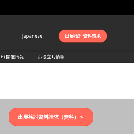
Japanese
出展検討資料請求
Japanese
English
026) 開催情報
お役立ち情報
简体中文
初日の様子 (2026)
한국어
数 (2026)
出展検討資料請求（無料）＞