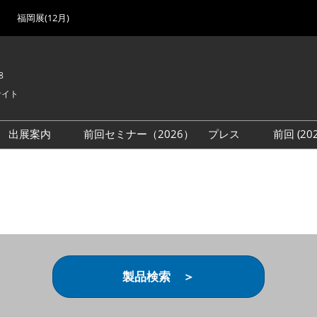
福岡展(12月)
8
サイト
出展案内
前回セミナー（2026）
プレス
前回 (2
展
展社・製品検索
出展検討資料を請求する
取材事前登録
会場
（無料）
展製品特集 一覧
来場者
ローバル･サプライ
特集
目の併催イベント
法について
製品検索 ＞