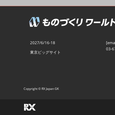
製造業DX展
展示会・
シー
ものづくりODM/EMS展
製造業サイバーセキュリテ
ィ展
スマートメンテナンス展
2027/6/16-18
[emai
ものづくりNEXT
03-6
東京ビッグサイト
製造業×フィジカルAI展
Copyright © RX Japan GK