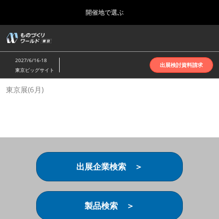
Press
ス
開催地で選ぶ
Escape
キ
to
ッ
close
ホーム
グ
プ
the
ロ
2026年10月07日
し
ー
menu.
インテックス大阪 | INTEX Osaka
2027/6/16-18
バ
出展検討資料請求
て
東京ビッグサイト
ル
進
ナ
名古屋展(4月)
東京展(6月)
ビ
む
2027年04月07日
ゲ
ポートメッセなごや | Port Messe Nagoya
ー
シ
ョ
東京展(6月)
ン
2027年06月16日
を
東京ビッグサイト | Tokyo Big Sight
折
り
出展企業検索 ＞
た
大阪展(10月)
た
2026年10月07日
む
インテックス大阪 | INTEX Osaka
製品検索 ＞