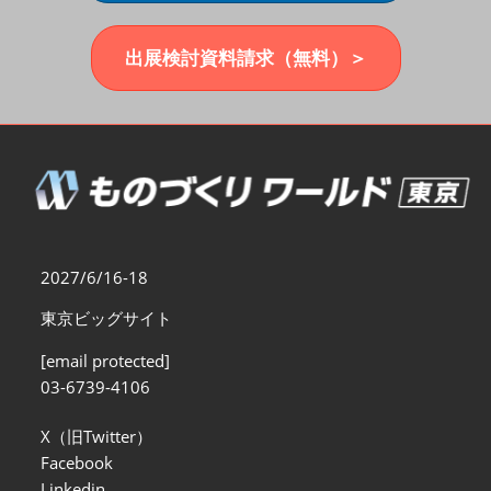
福岡展(12月)
2026年12月02日
マリンメッセ福岡｜MARIN MESSE Fukuoka
出展検討資料請求（無料）＞
2027/6/16-18
東京ビッグサイト
[email protected]
03-6739-4106
X（旧Twitter）
Facebook
Linkedin