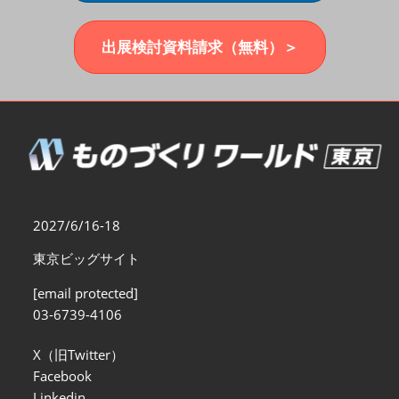
福岡展(12月)
2026年12月02日
マリンメッセ福岡｜MARIN MESSE Fukuoka
出展検討資料請求（無料）＞
2027/6/16-18
東京ビッグサイト
[email protected]
03-6739-4106
X（旧Twitter）
Facebook
Linkedin