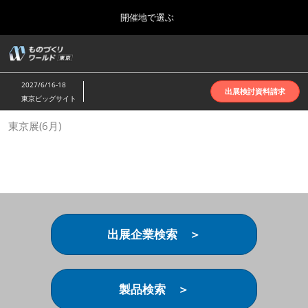
Press
ス
開催地で選ぶ
Escape
キ
to
ッ
close
ホーム
グ
プ
the
ロ
2026年10月07日
し
ー
menu.
インテックス大阪 | INTEX Osaka
2027/6/16-18
バ
出展検討資料請求
て
東京ビッグサイト
ル
進
ナ
名古屋展(4月)
東京展(6月)
ビ
む
2027年04月07日
ゲ
ポートメッセなごや | Port Messe Nagoya
ー
シ
ョ
東京展(6月)
ン
2027年06月16日
を
東京ビッグサイト | Tokyo Big Sight
折
り
出展企業検索 ＞
た
大阪展(10月)
た
2026年10月07日
む
インテックス大阪 | INTEX Osaka
製品検索 ＞