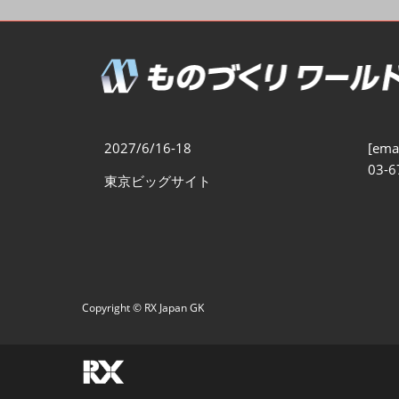
製造業DX展
展示会・
シー
ものづくりODM/EMS展
製造業サイバーセキュリテ
ィ展
スマートメンテナンス展
2027/6/16-18
[emai
ものづくりNEXT
03-6
東京ビッグサイト
製造業×フィジカルAI展
Copyright © RX Japan GK