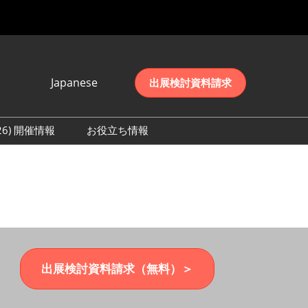
Japanese
出展検討資料請求
Japanese
English
026) 開催情報
お役立ち情報
简体中文
初日の様子 (2026)
한국어
数 (2026)
出展検討資料請求（無料）＞