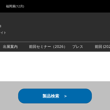
福岡展(12月)
8
サイト
出展案内
前回セミナー（2026）
プレス
前回 (2
展
展社・製品検索
出展検討資料を請求する
取材事前登録
会場
（無料）
展製品特集 一覧
来場者
ローバル･サプライ
特集
目の併催イベント
法について
製品検索 ＞