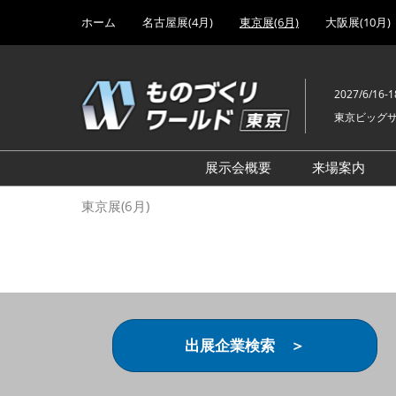
Press
ス
ホーム
名古屋展(4月)
東京展(6月)
大阪展(10月)
Escape
キ
to
ッ
close
プ
the
2027/6/16-1
し
menu.
東京ビッグ
て
進
む
展示会概要
来場案内
設計･製造ソリューション
前回 出
東京展(6月)
機械要素技術展
前回 出
ヘルスケア･医療機器 開発
前回 グ
展
チェーン
工場設備･備品展
前回 注
次世代3Dプリンタ展
ご来場方
出展企業検索 ＞
計測･検査･センサ展
アクセス