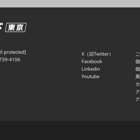
セミナー参加ポリ
l protected]
X（旧Twitter）
739-4106
Facebook
Linkedin
Youtube