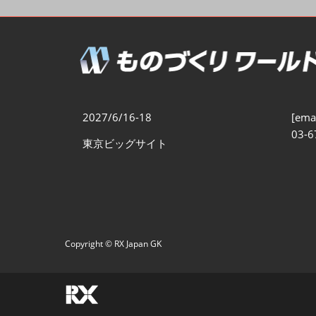
製造業DX展
展示会・
シー
ものづくりODM/EMS展
製造業サイバーセキュリテ
ィ展
スマートメンテナンス展
2027/6/16-18
[emai
ものづくりNEXT
03-6
東京ビッグサイト
製造業×フィジカルAI展
Copyright © RX Japan GK