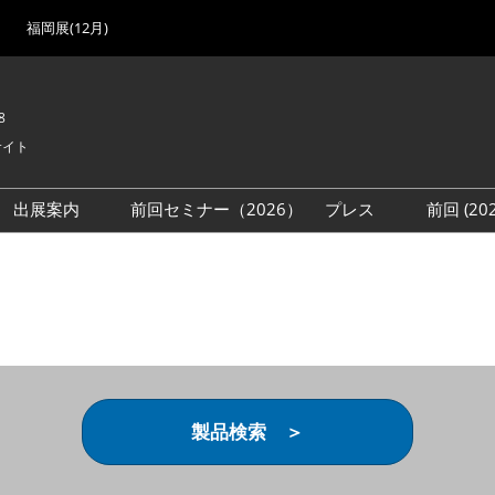
福岡展(12月)
8
サイト
出展案内
前回セミナー（2026）
プレス
前回 (2
展
展社・製品検索
出展検討資料を請求する
取材事前登録
会場
（無料）
展製品特集 一覧
来場者
ローバル･サプライ
特集
目の併催イベント
法について
製品検索 ＞