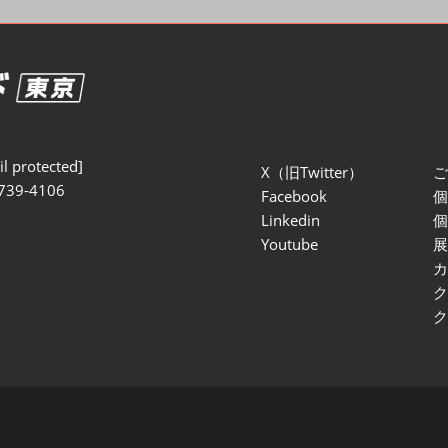
セミナー参加ポリ
l protected]
X（旧Twitter）
739-4106
Facebook
Linkedin
Youtube