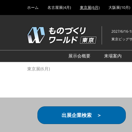
Press
ス
ホーム
名古屋展(4月)
東京展(6月)
大阪展(10月)
Escape
キ
to
ッ
close
プ
the
2027/6/16-1
し
menu.
東京ビッグ
て
進
む
展示会概要
来場案内
設計･製造ソリューション
前回 出
東京展(6月)
機械要素技術展
前回 出
ヘルスケア･医療機器 開発
前回 グ
展
チェーン
工場設備･備品展
前回 注
次世代3Dプリンタ展
ご来場方
出展企業検索 ＞
計測･検査･センサ展
アクセス