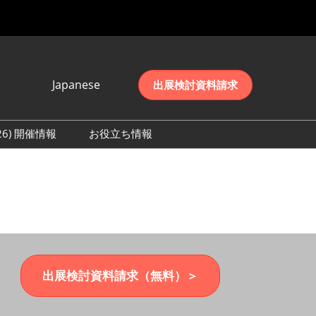
Japanese
出展検討資料請求
Japanese
English
026) 開催情報
お役立ち情報
简体中文
初日の様子 (2026)
한국어
数 (2026)
出展検討資料請求（無料）＞