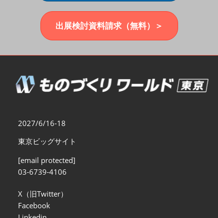
福岡展(12月)
2026年12月02日
マリンメッセ福岡｜MARIN MESSE Fukuoka
出展検討資料請求（無料）＞
2027/6/16-18
東京ビッグサイト
[email protected]
03-6739-4106
X（旧Twitter）
Facebook
Linkedin