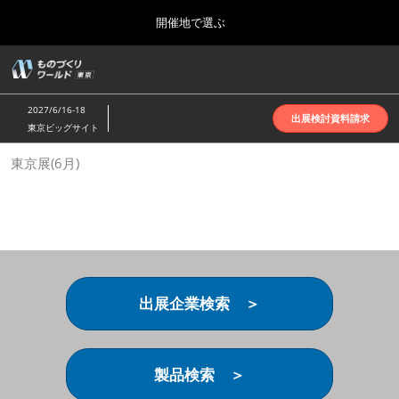
Press
ス
開催地で選ぶ
Escape
キ
to
ッ
close
ホーム
グ
プ
the
ロ
2026年10月07日
し
ー
menu.
インテックス大阪 | INTEX Osaka
2027/6/16-18
バ
出展検討資料請求
て
東京ビッグサイト
ル
進
ナ
名古屋展(4月)
東京展(6月)
ビ
む
2027年04月07日
ゲ
ポートメッセなごや | Port Messe Nagoya
ー
シ
ョ
東京展(6月)
ン
2027年06月16日
を
東京ビッグサイト | Tokyo Big Sight
折
り
出展企業検索 ＞
た
大阪展(10月)
た
2026年10月07日
む
インテックス大阪 | INTEX Osaka
製品検索 ＞