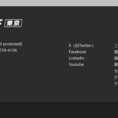
セミナー参加ポリ
l protected]
X（旧Twitter）
739-4106
Facebook
Linkedin
Youtube