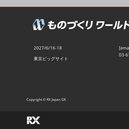
製造業DX展
展示会・
シー
ものづくりODM/EMS展
製造業サイバーセキュリテ
ィ展
スマートメンテナンス展
2027/6/16-18
[emai
ものづくりNEXT
03-6
東京ビッグサイト
製造業×フィジカルAI展
Copyright © RX Japan GK