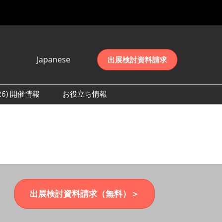
Japanese
出展検討資料請求
Japanese
English
026) 開催情報
お役立ち情報
简体中文
初日の様子 (2026)
한국어
数 (2026)
出展検討資料請求（無料）＞