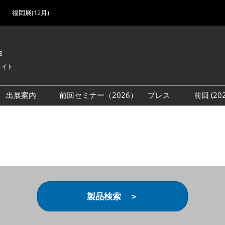
福岡展(12月)
8
サイト
出展案内
前回セミナー（2026）
プレス
前回 (2
展
展社・製品検索
出展検討資料を請求する
取材事前登録
会場
（無料）
展製品特集 一覧
来場者
ローバル･サプライ
特集
目の併催イベント
法について
製品検索 ＞