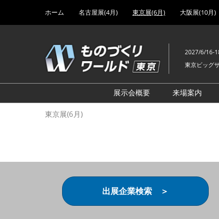
Press
ス
ホーム
名古屋展(4月)
東京展(6月)
大阪展(10月)
Escape
キ
to
ッ
close
プ
the
2027/6/16-1
し
menu.
東京ビッグ
て
進
む
展示会概要
来場案内
設計･製造ソリューション
前回 出
東京展(6月)
機械要素技術展
前回 出
ヘルスケア･医療機器 開発
前回 グ
展
チェーン
工場設備･備品展
前回 注
次世代3Dプリンタ展
ご来場方
出展企業検索 ＞
計測･検査･センサ展
アクセス