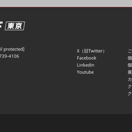
セミナー参加ポリ
l protected]
X（旧Twitter）
739-4106
Facebook
Linkedin
Youtube