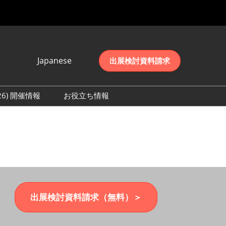
Japanese
出展検討資料請求
Japanese
English
026) 開催情報
お役立ち情報
简体中文
初日の様子 (2026)
한국어
数 (2026)
出展検討資料請求（無料）＞