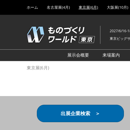
Press
ス
ホーム
名古屋展(4月)
東京展(6月)
大阪展(10月)
Escape
キ
to
ッ
close
プ
the
2027/6/16-1
し
menu.
東京ビッグ
て
進
む
展示会概要
来場案内
設計･製造ソリューション
前回 出
東京展(6月)
機械要素技術展
前回 出
ヘルスケア･医療機器 開発
前回 グ
展
チェーン
工場設備･備品展
前回 注
次世代3Dプリンタ展
ご来場方
出展企業検索 ＞
計測･検査･センサ展
アクセス