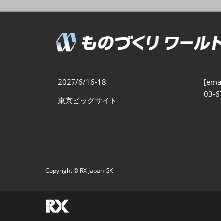
製造業DX展
展示会・
シー
ものづくりODM/EMS展
製造業サイバーセキュリテ
ィ展
スマートメンテナンス展
2027/6/16-18
[emai
ものづくりNEXT
03-6
東京ビッグサイト
製造業×フィジカルAI展
Copyright © RX Japan GK