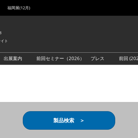
福岡展(12月)
8
サイト
出展案内
前回セミナー（2026）
プレス
前回 (2
展
展社・製品検索
出展検討資料を請求する
取材事前登録
会場
（無料）
展製品特集 一覧
来場者
ローバル･サプライ
特集
目の併催イベント
法について
製品検索 ＞