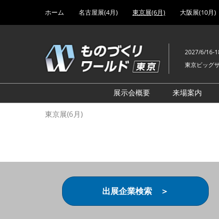
Press
ス
ホーム
名古屋展(4月)
東京展(6月)
大阪展(10月)
Escape
キ
to
ッ
close
プ
the
2027/6/16-1
し
menu.
東京ビッグ
て
進
む
展示会概要
来場案内
設計･製造ソリューション
前回 出
東京展(6月)
機械要素技術展
前回 出
ヘルスケア･医療機器 開発
前回 グ
展
チェーン
工場設備･備品展
前回 注
次世代3Dプリンタ展
ご来場方
出展企業検索 ＞
計測･検査･センサ展
アクセス