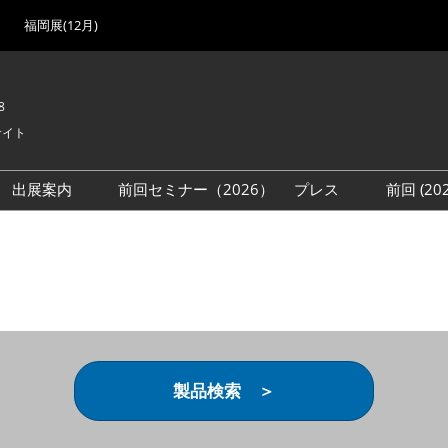
福岡展(12月)
8
サイト
出展案内
前回セミナー（2026）
プレス
前回 (2
展
展社・製品検索
出展検討資料を請求する
取材事前登録
会場
（無料）
展製品特集 一覧
来場者
ローバル･サプライ
特集
目の併催イベント
法について
製品検索 ＞