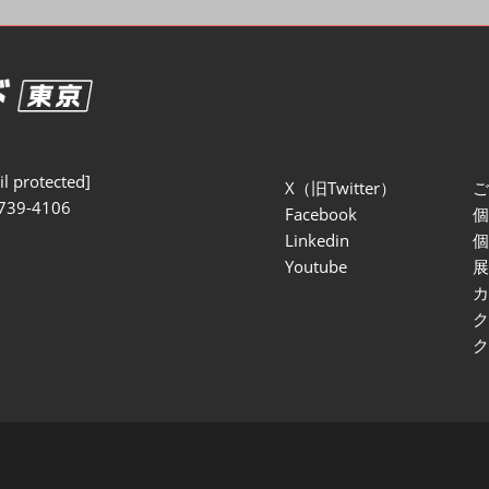
セミナー参加ポリ
l protected]
X（旧Twitter）
739-4106
Facebook
Linkedin
Youtube