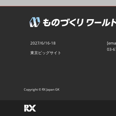
製造業DX展
展示会・
シー
ものづくりODM/EMS展
製造業サイバーセキュリテ
ィ展
スマートメンテナンス展
2027/6/16-18
[emai
ものづくりNEXT
03-6
東京ビッグサイト
製造業×フィジカルAI展
Copyright © RX Japan GK