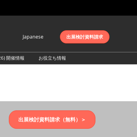
Japanese
出展検討資料請求
Japanese
English
026) 開催情報
お役立ち情報
简体中文
初日の様子 (2026)
한국어
数 (2026)
出展検討資料請求（無料）＞