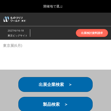
Press
ス
開催地で選ぶ
Escape
キ
to
ッ
close
ホーム
グ
プ
the
ロ
2026年10月07日
し
ー
menu.
インテックス大阪 | INTEX Osaka
2027/6/16-18
バ
出展検討資料請求
て
東京ビッグサイト
ル
進
ナ
名古屋展(4月)
東京展(6月)
ビ
む
2027年04月07日
ゲ
ポートメッセなごや | Port Messe Nagoya
ー
シ
ョ
東京展(6月)
ン
2027年06月16日
を
東京ビッグサイト | Tokyo Big Sight
折
り
出展企業検索 ＞
た
大阪展(10月)
た
2026年10月07日
む
インテックス大阪 | INTEX Osaka
製品検索 ＞