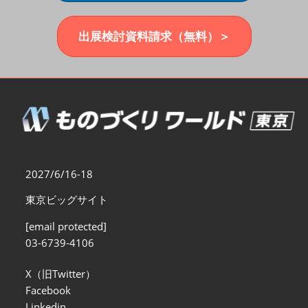
福岡展(12月)
2026年12月02日
マリンメッセ福岡｜MARIN MESSE Fukuoka
出展検討資料請求（無料）＞
2027/6/16-18
東京ビッグサイト
[email protected]
03-6739-4106
X（旧Twitter）
Facebook
Linkedin