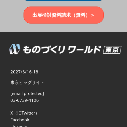
福岡展(12月)
2026年12月02日
マリンメッセ福岡｜MARIN MESSE Fukuoka
出展検討資料請求（無料）＞
2027/6/16-18
東京ビッグサイト
[email protected]
03-6739-4106
X（旧Twitter）
Facebook
Linkedin