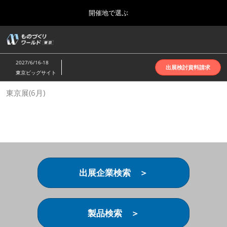
Press
ス
開催地で選ぶ
Escape
キ
to
ッ
close
ホーム
グ
プ
the
ロ
2026年10月07日
し
ー
menu.
インテックス大阪 | INTEX Osaka
2027/6/16-18
バ
出展検討資料請求
て
東京ビッグサイト
ル
進
ナ
名古屋展(4月)
東京展(6月)
ビ
む
2027年04月07日
ゲ
ポートメッセなごや | Port Messe Nagoya
ー
シ
ョ
東京展(6月)
ン
2027年06月16日
を
東京ビッグサイト | Tokyo Big Sight
折
り
出展企業検索 ＞
た
大阪展(10月)
た
2026年10月07日
む
インテックス大阪 | INTEX Osaka
製品検索 ＞