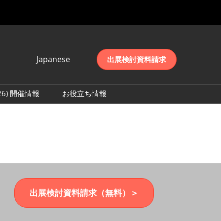
Japanese
出展検討資料請求
Japanese
English
026) 開催情報
お役立ち情報
简体中文
初日の様子 (2026)
한국어
数 (2026)
出展検討資料請求（無料）＞