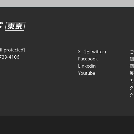
セミナー参加ポリ
l protected]
X（旧Twitter）
739-4106
Facebook
Linkedin
Youtube