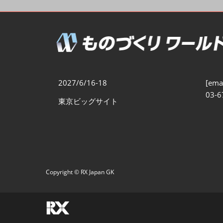
製造業DX展
展示会・
シー
ものづくりODM/EMS展
製造業サイバーセキュリテ
ィ展
スマートメンテナンス展
2027/6/16-18
[emai
ものづくりNEXT
03-6
東京ビッグサイト
製造業×フィジカルAI展
Copyright © RX Japan GK