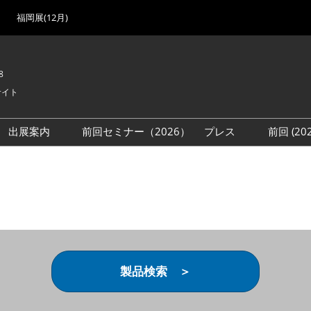
福岡展(12月)
8
サイト
出展案内
前回セミナー（2026）
プレス
前回 (2
展
展社・製品検索
出展検討資料を請求する
取材事前登録
会場
（無料）
展製品特集 一覧
来場者
ローバル･サプライ
特集
目の併催イベント
法について
製品検索 ＞