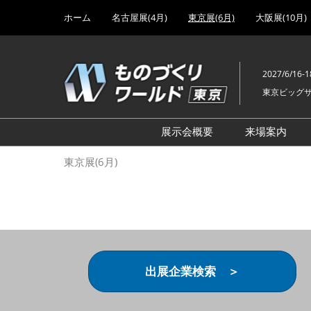
Press
ス
ホーム
名古屋展(4月)
東京展(6月)
大阪展(10月)
Escape
キ
to
ッ
close
プ
the
2027/6/16-1
し
menu.
東京ビッグ
て
進
む
展示会概要
来場案内
設計･製造ソリューション
前回 出
東京展(6月)
機械要素技術展
前回 出
ヘルスケア･医療機器 開発
前回 グ
展
チェーン
工場設備･備品展
前回 注
次世代3Dプリンタ展
ご来場方
出展企業検索 ＞
計測･検査･センサ展
アクセス