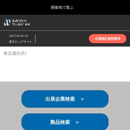
Press
ス
開催地で選ぶ
Escape
キ
to
ッ
close
ホーム
グ
プ
the
ロ
2026年10月07日
し
ー
menu.
インテックス大阪 | INTEX Osaka
2027/6/16-18
バ
出展検討資料請求
て
東京ビッグサイト
ル
進
ナ
名古屋展(4月)
東京展(6月)
ビ
む
2027年04月07日
ゲ
ポートメッセなごや | Port Messe Nagoya
ー
シ
ョ
東京展(6月)
ン
2027年06月16日
を
東京ビッグサイト | Tokyo Big Sight
折
り
出展企業検索 ＞
た
大阪展(10月)
た
2026年10月07日
む
インテックス大阪 | INTEX Osaka
製品検索 ＞