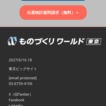
福岡展(12月)
2026年12月02日
マリンメッセ福岡｜MARIN MESSE Fukuoka
出展検討資料請求（無料）＞
2027/6/16-18
東京ビッグサイト
[email protected]
03-6739-4106
X（旧Twitter）
Facebook
Linkedin