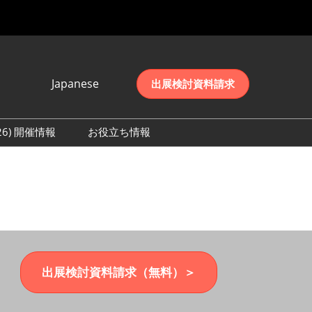
Japanese
出展検討資料請求
Japanese
English
026) 開催情報
お役立ち情報
简体中文
初日の様子 (2026)
한국어
数 (2026)
出展検討資料請求（無料）＞