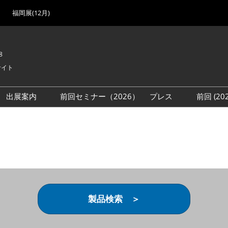
福岡展(12月)
8
サイト
出展案内
前回セミナー（2026）
プレス
前回 (2
展
展社・製品検索
出展検討資料を請求する
取材事前登録
会場
（無料）
展製品特集 一覧
来場者
ローバル･サプライ
特集
目の併催イベント
法について
製品検索 ＞