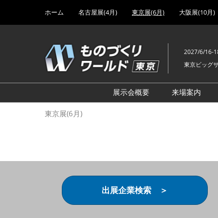
Press
ス
ホーム
名古屋展(4月)
東京展(6月)
大阪展(10月)
Escape
キ
to
ッ
close
プ
the
2027/6/16-1
し
menu.
東京ビッグ
て
進
む
展示会概要
来場案内
設計･製造ソリューション
前回 出
東京展(6月)
機械要素技術展
前回 出
ヘルスケア･医療機器 開発
前回 グ
展
チェーン
工場設備･備品展
前回 注
次世代3Dプリンタ展
ご来場方
出展企業検索 ＞
計測･検査･センサ展
アクセス