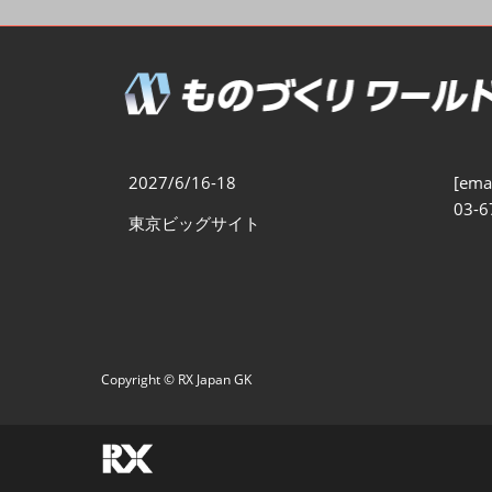
製造業DX展
展示会・
シー
ものづくりODM/EMS展
製造業サイバーセキュリテ
ィ展
スマートメンテナンス展
2027/6/16-18
[emai
ものづくりNEXT
03-6
東京ビッグサイト
製造業×フィジカルAI展
Copyright © RX Japan GK