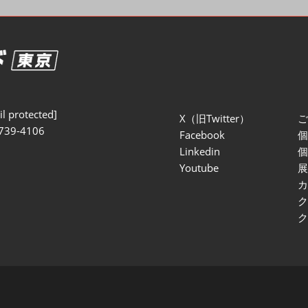
セミナー参加ポリ
l protected]
X（旧Twitter）
739-4106
Facebook
Linkedin
Youtube