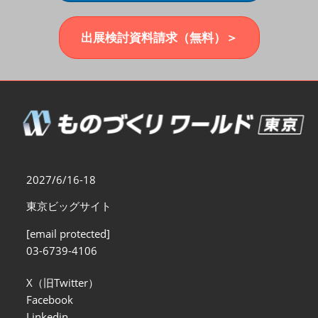
福岡展(12月)
2026年12月02日
マリンメッセ福岡｜MARIN MESSE Fukuoka
出展検討資料請求（無料）＞
2027/6/16-18
東京ビッグサイト
[email protected]
03-6739-4106
X（旧Twitter）
Facebook
Linkedin