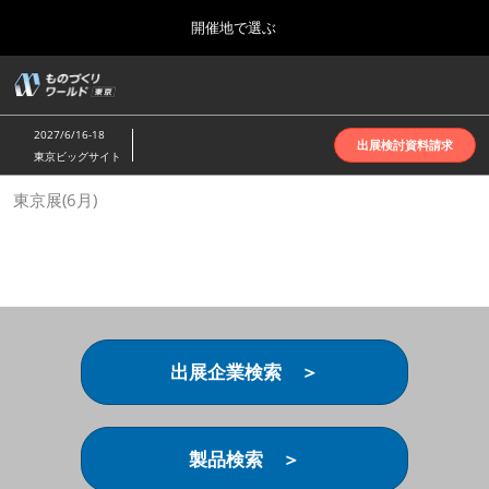
Press
ス
開催地で選ぶ
Escape
キ
to
ッ
close
ホーム
グ
プ
the
ロ
2026年10月07日
し
ー
menu.
インテックス大阪 | INTEX Osaka
2027/6/16-18
バ
出展検討資料請求
て
東京ビッグサイト
ル
進
ナ
名古屋展(4月)
東京展(6月)
ビ
む
2027年04月07日
ゲ
ポートメッセなごや | Port Messe Nagoya
ー
シ
ョ
東京展(6月)
ン
2027年06月16日
を
東京ビッグサイト | Tokyo Big Sight
折
り
出展企業検索 ＞
た
大阪展(10月)
た
2026年10月07日
む
インテックス大阪 | INTEX Osaka
製品検索 ＞