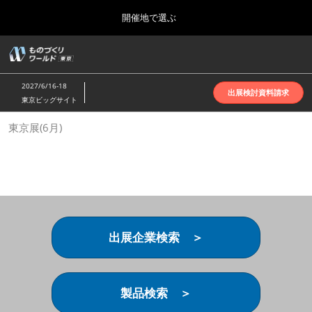
Press
ス
開催地で選ぶ
Escape
キ
to
ッ
close
ホーム
グ
プ
the
ロ
2026年10月07日
し
ー
menu.
インテックス大阪 | INTEX Osaka
2027/6/16-18
バ
出展検討資料請求
て
東京ビッグサイト
ル
進
ナ
名古屋展(4月)
東京展(6月)
ビ
む
2027年04月07日
ゲ
ポートメッセなごや | Port Messe Nagoya
ー
シ
ョ
東京展(6月)
ン
2027年06月16日
を
東京ビッグサイト | Tokyo Big Sight
折
り
出展企業検索 ＞
た
大阪展(10月)
た
2026年10月07日
む
インテックス大阪 | INTEX Osaka
製品検索 ＞