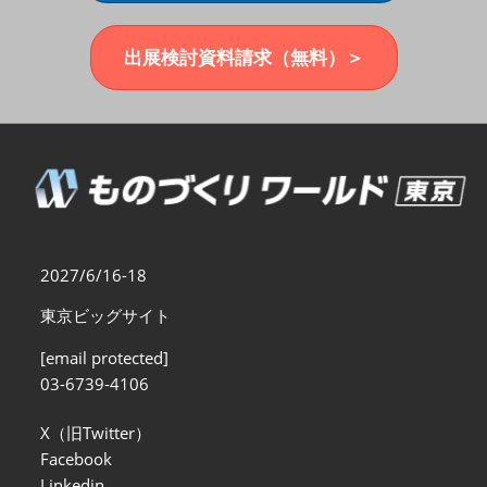
福岡展(12月)
2026年12月02日
マリンメッセ福岡｜MARIN MESSE Fukuoka
出展検討資料請求（無料）＞
2027/6/16-18
東京ビッグサイト
[email protected]
03-6739-4106
X（旧Twitter）
Facebook
Linkedin