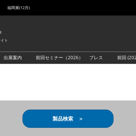
福岡展(12月)
8
サイト
出展案内
前回セミナー（2026）
プレス
前回 (2
展
展社・製品検索
出展検討資料を請求する
取材事前登録
会場
（無料）
展製品特集 一覧
来場者
ローバル･サプライ
特集
目の併催イベント
法について
製品検索 ＞