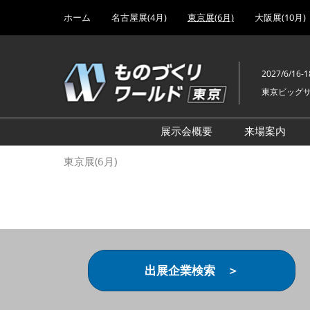
Press
ス
ホーム
名古屋展(4月)
東京展(6月)
大阪展(10月)
Escape
キ
to
ッ
close
プ
the
2027/6/16-1
し
menu.
東京ビッグ
て
進
む
展示会概要
来場案内
設計･製造ソリューション
前回 出
東京展(6月)
機械要素技術展
前回 出
ヘルスケア･医療機器 開発
前回 グ
展
チェーン
工場設備･備品展
前回 注
次世代3Dプリンタ展
ご来場方
出展企業検索 ＞
計測･検査･センサ展
アクセス