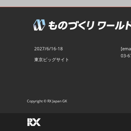
製造業DX展
展示会・
シー
ものづくりODM/EMS展
製造業サイバーセキュリテ
ィ展
スマートメンテナンス展
2027/6/16-18
[emai
ものづくりNEXT
03-6
東京ビッグサイト
製造業×フィジカルAI展
Copyright © RX Japan GK