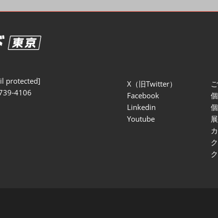
セミナー参加ポリ
l protected]
X（旧Twitter）
739-4106
Facebook
Linkedin
Youtube