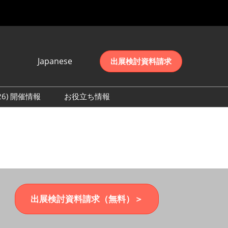
Japanese
出展検討資料請求
Japanese
English
026) 開催情報
お役立ち情報
简体中文
初日の様子 (2026)
한국어
数 (2026)
出展検討資料請求（無料）＞