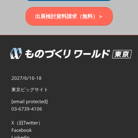
福岡展(12月)
2026年12月02日
マリンメッセ福岡｜MARIN MESSE Fukuoka
出展検討資料請求（無料）＞
2027/6/16-18
東京ビッグサイト
[email protected]
03-6739-4106
X（旧Twitter）
Facebook
Linkedin