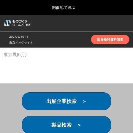
Press
ス
開催地で選ぶ
Escape
キ
to
ッ
close
ホーム
グ
プ
the
ロ
2026年10月07日
し
ー
menu.
インテックス大阪 | INTEX Osaka
2027/6/16-18
バ
出展検討資料請求
て
東京ビッグサイト
ル
進
ナ
名古屋展(4月)
東京展(6月)
ビ
む
2027年04月07日
ゲ
ポートメッセなごや | Port Messe Nagoya
ー
シ
ョ
東京展(6月)
ン
2027年06月16日
を
東京ビッグサイト | Tokyo Big Sight
折
り
出展企業検索 ＞
た
大阪展(10月)
た
2026年10月07日
む
インテックス大阪 | INTEX Osaka
製品検索 ＞