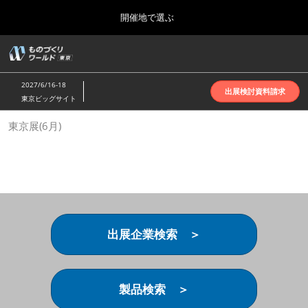
Press
ス
開催地で選ぶ
Escape
キ
to
ッ
close
ホーム
グ
プ
the
ロ
2026年10月07日
し
ー
menu.
インテックス大阪 | INTEX Osaka
2027/6/16-18
バ
出展検討資料請求
て
東京ビッグサイト
ル
進
ナ
名古屋展(4月)
東京展(6月)
ビ
む
2027年04月07日
ゲ
ポートメッセなごや | Port Messe Nagoya
ー
シ
ョ
東京展(6月)
ン
2027年06月16日
を
東京ビッグサイト | Tokyo Big Sight
折
り
出展企業検索 ＞
た
大阪展(10月)
た
2026年10月07日
む
インテックス大阪 | INTEX Osaka
製品検索 ＞