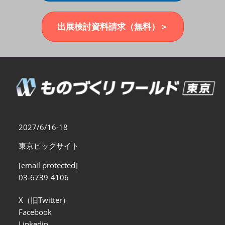
福岡展(12月)
2026年12月02日
マリンメッセ福岡｜MARIN MESSE Fukuoka
出展検討資料請求（無料）＞
2027/6/16-18
東京ビッグサイト
[email protected]
03-6739-4106
X（旧Twitter）
Facebook
Linkedin