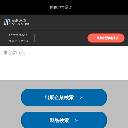
Press
ス
開催地で選ぶ
Escape
キ
to
ッ
close
ホーム
グ
プ
the
ロ
2026年10月07日
し
ー
menu.
インテックス大阪 | INTEX Osaka
2027/6/16-18
バ
出展検討資料請求
て
東京ビッグサイト
ル
進
ナ
名古屋展(4月)
東京展(6月)
ビ
む
2027年04月07日
ゲ
ポートメッセなごや | Port Messe Nagoya
ー
シ
ョ
東京展(6月)
ン
2027年06月16日
を
東京ビッグサイト | Tokyo Big Sight
折
り
出展企業検索 ＞
た
大阪展(10月)
た
2026年10月07日
む
インテックス大阪 | INTEX Osaka
製品検索 ＞