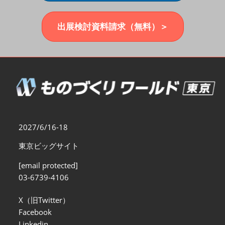
福岡展(12月)
2026年12月02日
マリンメッセ福岡｜MARIN MESSE Fukuoka
出展検討資料請求（無料）＞
2027/6/16-18
東京ビッグサイト
[email protected]
03-6739-4106
X（旧Twitter）
Facebook
Linkedin