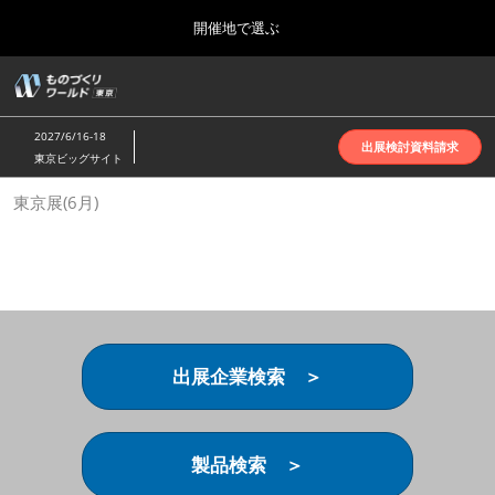
Press
ス
開催地で選ぶ
Escape
キ
to
ッ
close
ホーム
グ
プ
the
ロ
2026年10月07日
し
ー
menu.
インテックス大阪 | INTEX Osaka
2027/6/16-18
バ
出展検討資料請求
て
東京ビッグサイト
ル
進
ナ
名古屋展(4月)
東京展(6月)
ビ
む
2027年04月07日
ゲ
ポートメッセなごや | Port Messe Nagoya
ー
シ
ョ
東京展(6月)
ン
2027年06月16日
を
東京ビッグサイト | Tokyo Big Sight
折
り
出展企業検索 ＞
た
大阪展(10月)
た
2026年10月07日
む
インテックス大阪 | INTEX Osaka
製品検索 ＞