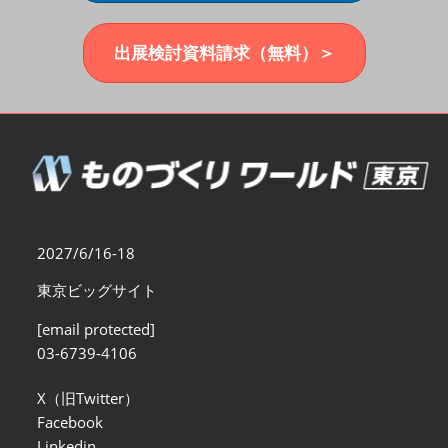
福岡展(12月)
2026年12月02日
マリンメッセ福岡｜MARIN MESSE Fukuoka
出展検討資料請求（無料）＞
2027/6/16-18
東京ビッグサイト
[email protected]
03-6739-4106
X（旧Twitter）
Facebook
Linkedin