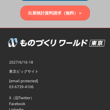
福岡展(12月)
2026年12月02日
マリンメッセ福岡｜MARIN MESSE Fukuoka
出展検討資料請求（無料）＞
2027/6/16-18
東京ビッグサイト
[email protected]
03-6739-4106
X（旧Twitter）
Facebook
Linkedin