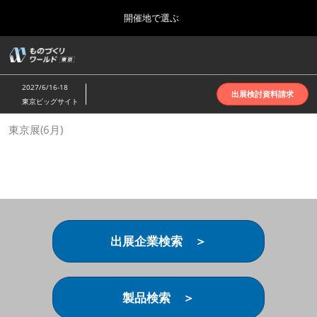
Press
ス
開催地で選ぶ
Escape
キ
to
ッ
close
ホーム
グ
プ
the
ロ
2026年10月07日
し
ー
menu.
インテックス大阪 | INTEX Osaka
2027/6/16-18
バ
出展検討資料請求
て
東京ビッグサイト
ル
進
ナ
名古屋展(4月)
東京展(6月)
ビ
む
2027年04月07日
ゲ
ポートメッセなごや | Port Messe Nagoya
ー
シ
ョ
東京展(6月)
ン
2027年06月16日
を
東京ビッグサイト | Tokyo Big Sight
折
り
出展企業検索 ＞
た
大阪展(10月)
た
2026年10月07日
む
インテックス大阪 | INTEX Osaka
製品検索 ＞